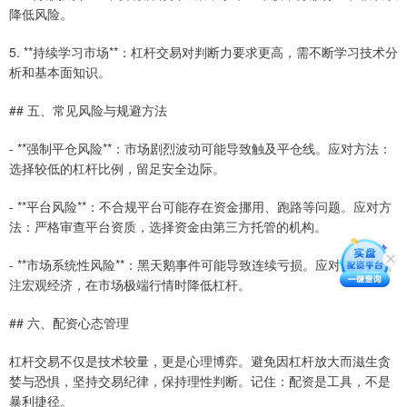
降低风险。
5. **持续学习市场**：杠杆交易对判断力要求更高，需不断学习技术分
析和基本面知识。
## 五、常见风险与规避方法
- **强制平仓风险**：市场剧烈波动可能导致触及平仓线。应对方法：
选择较低的杠杆比例，留足安全边际。
- **平台风险**：不合规平台可能存在资金挪用、跑路等问题。应对方
法：严格审查平台资质，选择资金由第三方托管的机构。
- **市场系统性风险**：黑天鹅事件可能导致连续亏损。应对方法：关
注宏观经济，在市场极端行情时降低杠杆。
## 六、配资心态管理
杠杆交易不仅是技术较量，更是心理博弈。避免因杠杆放大而滋生贪
婪与恐惧，坚持交易纪律，保持理性判断。记住：配资是工具，不是
暴利捷径。