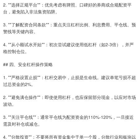
2. **选择正规平台**：优先考虑有牌照、口碑好的券商或合规配资平
台，避免陷入非法集资陷阱。
3. **了解配资合同条款**：重点关注杠杆比例、利息费用、平仓线、预
警线等关键内容。
4. **从小额试水开始**：初次尝试建议使用低杠杆（如2-3倍），并严
格控制仓位。
## 四、安全杠杆操作策略
1. **严格设置止损**：杠杆交易中，止损是生命线。建议单笔亏损不超
过总资金的2%。
2. **避免满仓操作**：即使使用杠杆，也应保留部分现金，以应对市场
波动。
3. **关注平仓线**：通常平仓线为配资资金的110%-120%，一旦接近
需及时补仓或减仓。
4. **分散投资**：不要将所有资金集中于单一个股，分散行业和板块以