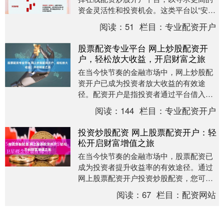
资金灵活性和投资机会。这类平台以“安全
杠杆免息配资炒股，快速到账”为核心优
阅读：
51
栏目：
专业配资开户
势，吸引了大量....
股票配资专业平台 网上炒股配资开
户，轻松放大收益，开启财富之旅
在当今快节奏的金融市场中，网上炒股配
资开户已成为投资者放大收益的有效途
径。配资开户是指投资者通过平台借入资
金，以增加其交易本金，从而提高潜在收
阅读：
144
栏目：
专业配资开户
益。 股票资配公司....
投资炒股配资 网上股票配资开户：轻
松开启财富增值之旅
在当今快节奏的金融市场中，股票配资已
成为投资者提升收益率的有效途径。通过
网上股票配资开户投资炒股配资，您可以
轻松开启财富增值之旅。 * **放大收益：**
阅读：
67
栏目：
配资网站
通过杠....