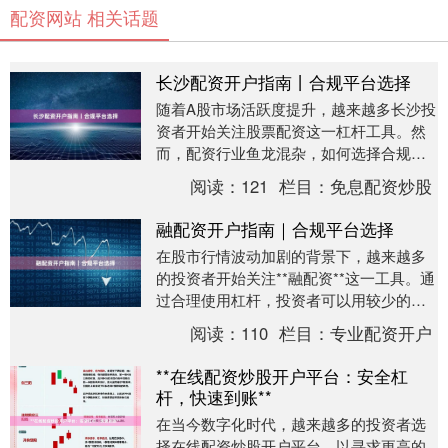
配资网站 相关话题
长沙配资开户指南丨合规平台选择
随着A股市场活跃度提升，越来越多长沙投
资者开始关注股票配资这一杠杆工具。然
而，配资行业鱼龙混杂，如何选择合规平
台、安全开户成为首要问题。本文将为您
阅读：
121
栏目：
免息配资炒股
梳理长沙配资开....
融配资开户指南｜合规平台选择
在股市行情波动加剧的背景下，越来越多
的投资者开始关注**融配资**这一工具。通
过合理使用杠杆，投资者可以用较少的本
金撬动更大的资金量，放大收益空间。然
阅读：
110
栏目：
专业配资开户
而，面对市....
**在线配资炒股开户平台：安全杠
杆，快速到账**
在当今数字化时代，越来越多的投资者选
择在线配资炒股开户平台，以寻求更高的