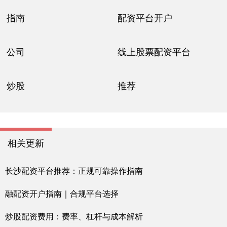
指南
配资平台开户
公司
线上股票配资平台
炒股
推荐
相关更新
长沙配资平台推荐：正规可靠操作指南
融配资开户指南｜合规平台选择
炒股配资费用：费率、杠杆与成本解析