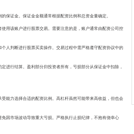
定比例的保证金。保证金金额通常根据配资比例和总资金量确定。
投资者使用该账户进行股票交易。需要注意的是，账户通常由配资公司控
行情和个人判断进行股票买卖操作。交易过程中需严格遵守配资协议中的
协议约定进行结算。盈利部分归投资者所有，亏损部分从保证金中扣除，
风险承受能力选择合适的配资比例。高杠杆虽然可能带来高收益，但也会
点，避免因市场波动导致重大亏损。严格执行止损纪律，不抱有侥幸心