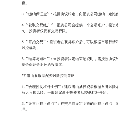
容。
3. **缴纳保证金**：根据协议约定，向配资公司缴纳一
4. **获取交易账户**：配资公司会提供一个交易账户，
制，投资者仅拥有交易权限。
5. **开始交易**：投资者在获得账户后，可以根据市场
风控规则。
6. **结算与退出**：当投资者决定结束配资时，需按照
剩余保证金返还给投资者。
## 潜山县股票配资风险控制策略
1. **合理控制杠杆比例**：建议潜山县投资者根据自身
放大亏损风险。一般建议新手投资者从较低杠杆开始。
2. **设置止损止盈点**：在交易前设定明确的止损止盈
理。