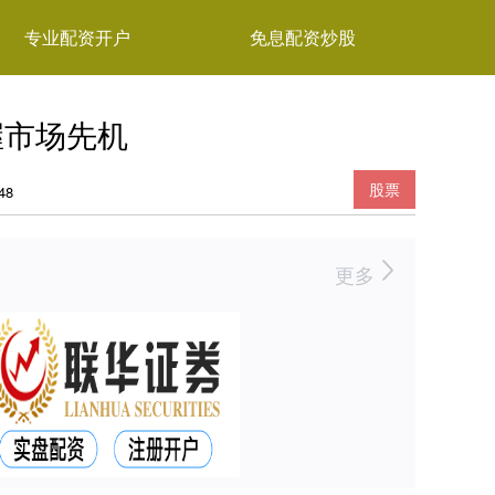
专业配资开户
免息配资炒股
握市场先机
股票
48
更多