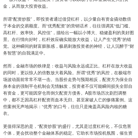
金，从而放大投资收益。
所谓“配资炒股”，即投资者通过借贷杠杆，以少量自有资金撬动数倍
于本金的交易额度。而“优秀配资”的营销话术，往往强调其“低门槛、
高杠杆、效率快、风控佳”，描绘出一幅以小博大、稳健盈利的美好图
景。在行情向好时，杠杆效应确实能放大收益，让人产生“优秀”的错
觉。这种瞬间的财富膨胀感，极易刺激投资者的神经，让人沉醉于“财
务智慧”的自我满足中。
然而，金融市场的铁律是：收益与风险永远成正比。杠杆在放大收益
的同时，更以惊人的倍数放大着风险。所谓“优秀”的风控，在极端市
场波动面前常常不堪一击。当股价走势与预期相反，配资方为保全自
身本金的强制平仓机制会无情触发，投资者不仅可能瞬间损失全部自
有资金，更可能因穿仓而倒欠配资方债务。A股市场历次剧烈调整
中，都不乏因高杠杆配资而血本无归、甚至家破人亡的惨痛案例。这
些案例无声地揭示：“优秀”的口号，往往只是掩盖高风险内核的糖
衣。
更值得深思的是，“配资炒股”的盛行，尤其是过度杠杆化，不仅危害
个体，更会扰动整个金融体系的稳定。它助长市场投机氛围，催生资