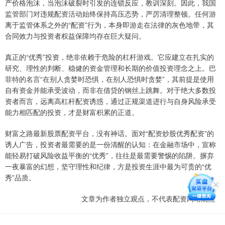
产价格泡沫，当泡沫破裂时引发的连锁反应，教训深刻。因此，我国
监管部门对违规配资活动始终保持高压态势，严厉清理整顿。任何游
离于监管体系之外的“配资”行为，本身即游走在法律的灰色地带，其
合同效力与投资者权益保障均存在巨大疑问。
真正的“优秀”投资，绝非依赖于危险的杠杆游戏。它应建立在扎实的
研究、理性的判断、稳健的资金管理和长期的价值投资理念之上。巴
菲特的名言“在别人贪婪时恐惧，在别人恐惧时贪婪”，其前提是使用
自有资金并能承受波动，而非在借贷的钢丝上跳舞。对于绝大多数投
资者而言，远离高杠杆配资诱惑，通过正规渠道进行与自身风险承受
能力相匹配的投资，才是财富积累的正道。
财富之路最新股票配资平台，没有神话。面对“配资炒股优秀配资”的
诱人广告，投资者最需要的是一份清醒的认知：在金融市场中，宣称
能轻易打破风险收益平衡的“优秀”，往往是最需要警惕的陷阱。摒弃
一夜暴富的幻想，坚守理性和纪律，方是投资生涯中最为可贵的“优
秀”品质。
文章为作者独立观点，不代表配资网站观点