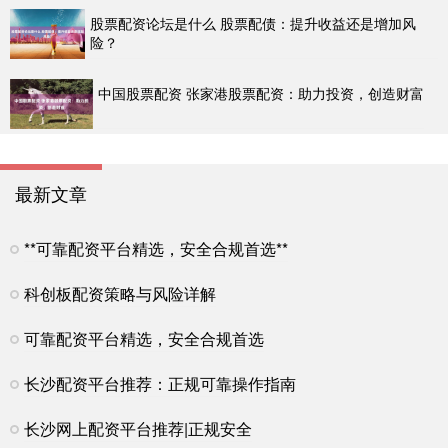
股票配资论坛是什么 股票配债：提升收益还是增加风
险？
中国股票配资 张家港股票配资：助力投资，创造财富
最新文章
**可靠配资平台精选，安全合规首选**
科创板配资策略与风险详解
可靠配资平台精选，安全合规首选
长沙配资平台推荐：正规可靠操作指南
长沙网上配资平台推荐|正规安全