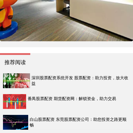
推荐阅读
深圳股票配资系统开发 股票配资：助力投资，放大收
益
番禺股票配资 期货配资网：解锁资金，助力交易
白山股票配资 东莞股票配资公司：助您投资之路更顺
畅